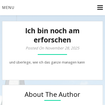
Skip
MENU
to
content
Ein Ort für vielfältige Veranstaltungen
Nicolaikirche
Ich bin noch am
Oebisfelde
erforschen
Posted On November 28, 2025
und überlege, wie ich das ganze managen kann
About The Author